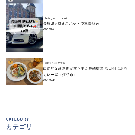
Instagram・TikTok
長崎県✨映えスポットで車撮影🚗
2024.05.3
美味しいもの情報
伝統的な建造物が立ち並ぶ長崎街道 塩田宿にある
カレー屋（嬉野市）
2024.09.16
CATEGORY
カテゴリ