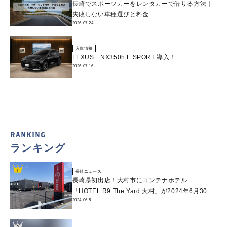
長崎でスポーツカーをレンタカーで借りる方法｜
失敗しない車種選びと料金￼
2026.07.24
入庫情報
LEXUS NX350h F SPORT 導入！
2026.07.16
RANKING
ランキング
長崎ニュース
長崎県初出店！大村市にコンテナホテル
「HOTEL R9 The Yard 大村」が2024年6月30日
2024.06.5
(日)開業、 九州全県に展開！同市と災害協定を締
結予定