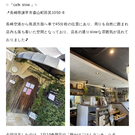
✨『cafe slow.』✨
📍長崎県諫早市森山町田尻1050-8
長崎空港から島原方面へ車で45分程の位置にあり、周りを自然に囲まれ
店内も落ち着いた空間となっており、店名の通りslowな雰囲気が流れて
おりました🎵
今回注文したのは、1日10食限定の「卵かけごはんランチ」☆彡